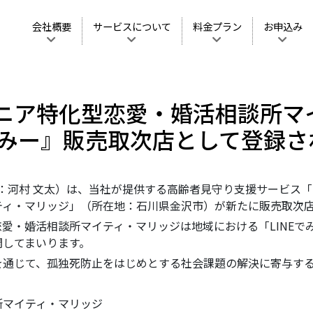
会社概要
サービスについて
料金プラン
お申込み
ニア特化型恋愛・婚活相談所マ
いみー』販売取次店として登録
締役：河村 文太）は、当社が提供する高齢者見守り支援サービス「
ティ・マリッジ」（所在地：石川県金沢市）が新たに販売取次
愛・婚活相談所マイティ・マリッジは地域における「LINEで
開してまいります。
を通じて、孤独死防止をはじめとする社会課題の解決に寄与す
所マイティ・マリッジ